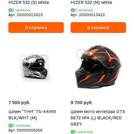
HIZER 532 (S) white
HIZER 532 (M) white
В наличии
В наличии
Арт.
00000013423
Арт.
00000013422
В корзину
В корзину
7 500 руб.
9 700 руб.
Шлем "THH" TS-44№3
Шлем мото интеграл GTX
BLK/WHT (M)
5672 №4 (L) BLACK/RED
GREY
В наличии
Арт.
00000005056
В наличии